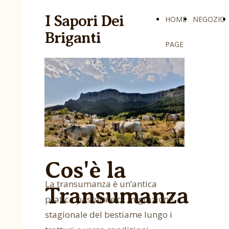
I Sapori Dei
HOME
NEGOZIO
Briganti
PAGE
Cos'è la
La transumanza è un’antica
Transumanza
pratica pastorale di migrazione
stagionale del bestiame lungo i